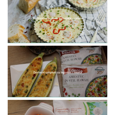
Budinca cu somon si mazare – reteta
Dovlecei umpluti cu legume – reteta