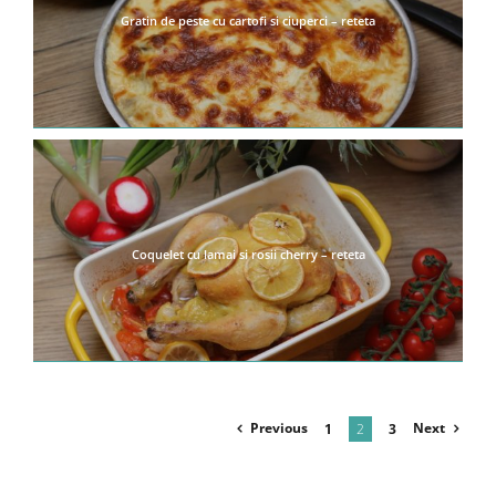
Gratin de peste cu cartofi si ciuperci – reteta
Coquelet cu lamai si rosii cherry – reteta
Previous
Next
1
2
3