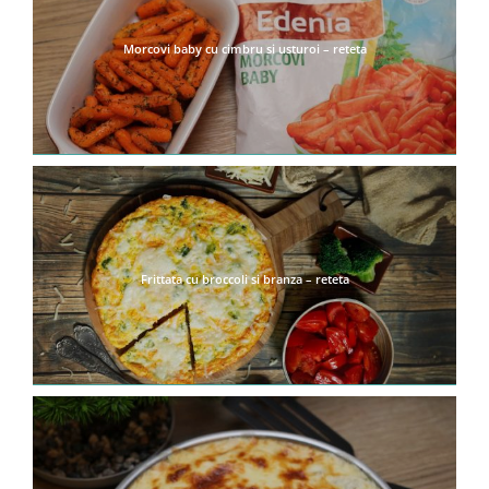
Morcovi baby cu cimbru si usturoi – reteta
Frittata cu broccoli si branza – reteta