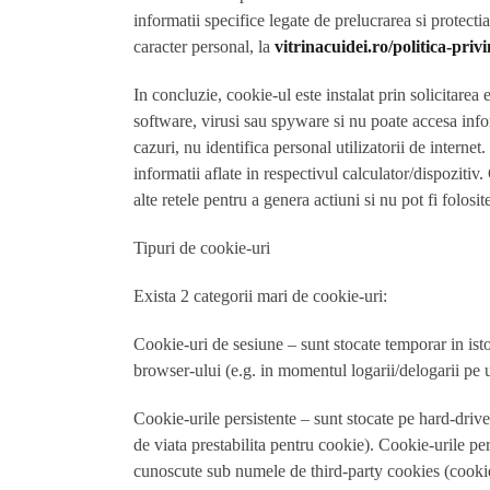
informatii specifice legate de prelucrarea si protecti
caracter personal, la
vitrinacuidei.ro/politica-priv
In concluzie, cookie-ul este instalat prin solicitar
software, virusi sau spyware si nu poate accesa inform
cazuri, nu identifica personal utilizatorii de internet
informatii aflate in respectivul calculator/dispoziti
alte retele pentru a genera actiuni si nu pot fi folosi
Tipuri de cookie-uri
Exista 2 categorii mari de cookie-uri:
Cookie-uri de sesiune
– sunt stocate temporar in ist
browser-ului (e.g. in momentul logarii/delogarii pe 
Cookie-urile persistente
– sunt stocate pe hard-drive
de viata prestabilita pentru cookie). Cookie-urile per
cunoscute sub numele de third-party cookies (cookie-ur