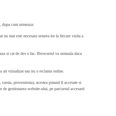
mei, dupa cum urmeaza:
at nu mai este necesara setarea lor la fiecare vizita a
iteaza si cat de des o fac. Browserul va semnala daca
ca ati vizualizat sau nu o reclama online.
 varsta, provenienta), acestea putand fi accesate si
te de gestionarea website-ului, pe parcursul accesarii