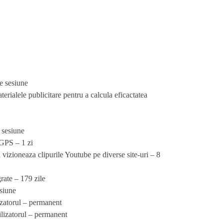
e sesiune
erialele publicitare pentru a calcula eficactatea
 sesiune
 GPS – 1 zi
 vizioneaza clipurile Youtube pe diverse site-uri – 8
rate – 179 zile
esiune
lizatorul – permanent
ilizatorul – permanent