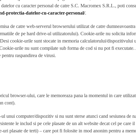
a datelor cu caracter personal de catre
S.C. Macromex S.R.L.
, poti cons
ind-protectia-datelor-cu-caracter-personal/
.
ea emisa de catre web-serverul browserului utilizat de catre dumneavoastr
atiile de pe hard drive-ul utilizatorului). Cookie-urile nu solicita infor
. Desi cookie-urile sunt stocate in memoria calculatorului/dispozitivului ut
v. Cookie-urile nu sunt compilate sub forma de cod si nu pot fi executate.
te pentru raspandirea de virusi.
oricul browser-ului, care le memoreaza pana la momentul in care utilizator
un cont).
-ul unui computer/dispozitiv si nu sunt sterse atunci cand sesiunea de na
sistente le includ si pe cele plasate de un alt website decat cel pe care i
i plasate de terti) – care pot fi folosite in mod anonim pentru a memora i