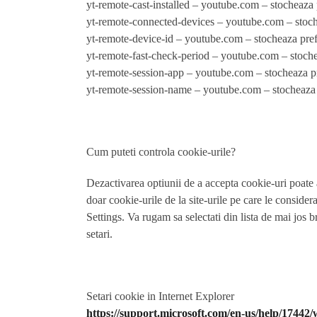
yt-remote-cast-installed
– youtube.com – stocheaza pr
yt-remote-connected-devices
– youtube.com – stoche
yt-remote-device-id
– youtube.com – stocheaza prefer
yt-remote-fast-check-period
– youtube.com – stocheaz
yt-remote-session-app
– youtube.com – stocheaza pref
yt-remote-session-name
– youtube.com – stocheaza pr
Cum puteti controla cookie-urile?
Dezactivarea optiunii de a accepta cookie-uri poate a
doar cookie-urile de la site-urile pe care le conside
Settings. Va rugam sa selectati din lista de mai jos b
setari.
Setari cookie in Internet Explorer
https://support.microsoft.com/en-us/help/17442