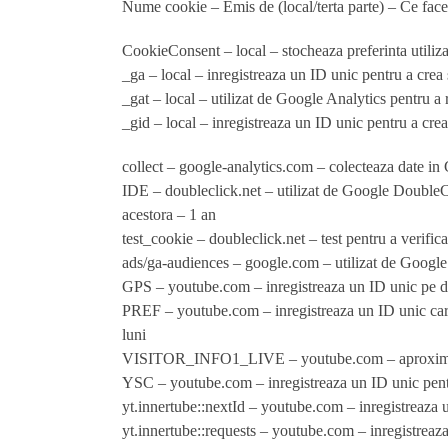
Nume cookie – Emis de (local/terta parte) – Ce fac
CookieConsent
– local – stocheaza preferinta utiliz
_ga – local
– inregistreaza un ID unic pentru a crea s
_gat – local
– utilizat de Google Analytics pentru a re
_gid – local
– inregistreaza un ID unic pentru a crea s
collect
– google-analytics.com – colecteaza date in 
IDE
– doubleclick.net – utilizat de Google DoubleClic
acestora – 1 an
test_cookie
– doubleclick.net – test pentru a verific
ads/ga-audiences
– google.com – utilizat de Google 
GPS
– youtube.com – inregistreaza un ID unic pe di
PREF
– youtube.com – inregistreaza un ID unic care 
luni
VISITOR_INFO1_LIVE
– youtube.com – aproximea
YSC
– youtube.com – inregistreaza un ID unic pentru 
yt.innertube::nextId
– youtube.com – inregistreaza un 
yt.innertube::requests
– youtube.com – inregistreaza u