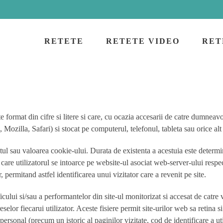
RETETE
RETETE VIDEO
RET
 format din cifre si litere si care, cu ocazia accesarii de catre dumneavoa
zilla, Safari) si stocat pe computerul, telefonul, tableta sau orice alt d
tul sau valoarea cookie-ului. Durata de existenta a acestuia este determi
re utilizatorul se intoarce pe website-ul asociat web-server-ului respectiv
r, permitand astfel identificarea unui vizitator care a revenit pe site.
ficului si/sau a performantelor din site-ul monitorizat si accesat de catre
eselor fiecarui utilizator. Aceste fisiere permit site-urilor web sa retina s
 personal (precum un istoric al paginilor vizitate, cod de identificare a ut