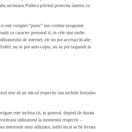
ulta sectiunea Politica privind protectia datelor cu
a si este complet “pasiv” (nu contine programe
matii cu caracter personal si, in cele mai multe
ilizatorului de internet, ele nu pot accesa/citi alte
 Astfel, nu se pot auto-copia, nu se pot raspandi in
ul iese de pe site-ul respectiv sau inchide fereastra
vigare este inchisa (si, in general, depind de durata
l viziteaza utilizatorul la momentul respectiv –
nteresele unui utilizator, astfel incat sa fie livrata