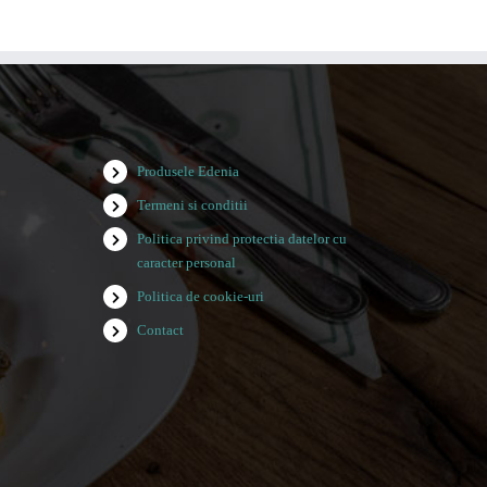
Produsele Edenia
Termeni si conditii
Politica privind protectia datelor cu
caracter personal
Politica de cookie-uri
Contact