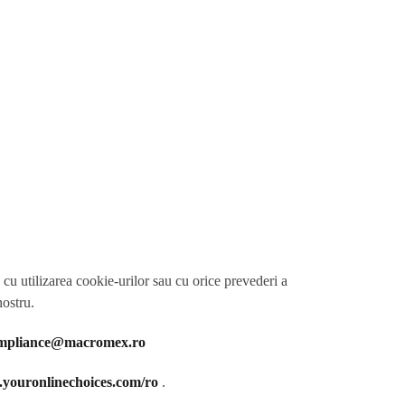
 cu utilizarea cookie-urilor sau cu orice prevederi a
nostru.
mpliance@macromex.ro
youronlinechoices.com/ro
.