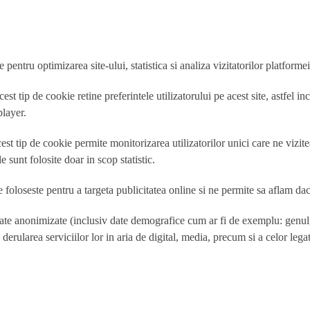
pentru optimizarea site-ului, statistica si analiza vizitatorilor platfor
t tip de cookie retine preferintele utilizatorului pe acest site, astfel inc
player.
acest tip de cookie permite monitorizarea utilizatorilor unici care ne viz
 sunt folosite doar in scop statistic.
e foloseste pentru a targeta publicitatea online si ne permite sa aflam da
 date anonimizate (inclusiv date demografice cum ar fi de exemplu: genul,
rularea serviciilor lor in aria de digital, media, precum si a celor lega