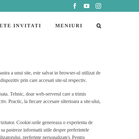
Facebook
YouTube
Instagram
ETE INVITATI
MENIURI
stra a unui site, este salvat in browser-ul utilizat de
ispozitiv prin care accesati site-ul respectiv.
nata. Tehnic, doar web-serverul care a trimis
. Practic, la fiecare accesare ulterioara a site-ului,
 vizitator. Cookie-urile genereaza o experienta de
i sa pastreze informatii utile despre preferintele
ilizatorului, preferinte personalizate). Pentru