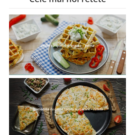
Waffe cu spanac si branza – reteta
Quesadilla cu carne tocata si mazare – reteta