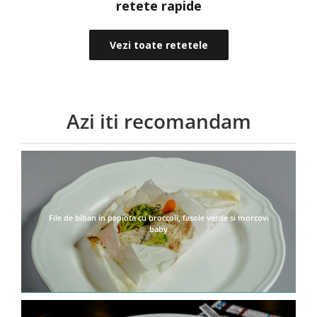
retete rapide
Vezi toate retetele
Azi iti recomandam
File de biban in papiota cu broccoli, fasole verde si morcovi
baby