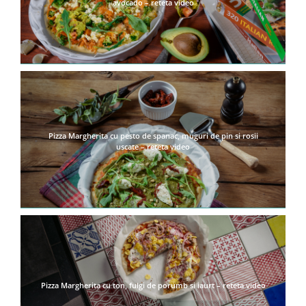
avocado – reteta video
Pizza Margherita cu pesto de spanac, muguri de pin si rosii
uscate – reteta video
Pizza Margherita cu ton, fulgi de porumb si iaurt – reteta video