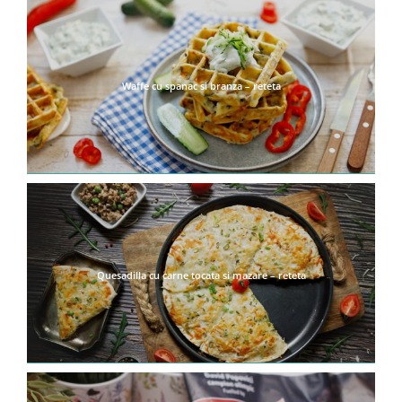
Waffe cu spanac si branza – reteta
Quesadilla cu carne tocata si mazare – reteta