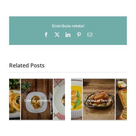
Distribuie reteta!
Facebook
X
LinkedIn
Pinterest
Email
Related Posts
Cina cu prietenii
Pranz in famile