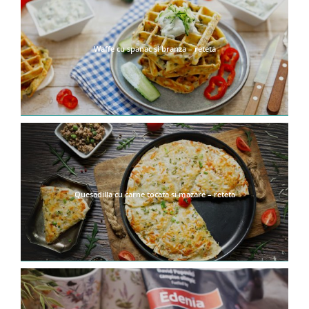
Waffe cu spanac si branza – reteta
Quesadilla cu carne tocata si mazare – reteta