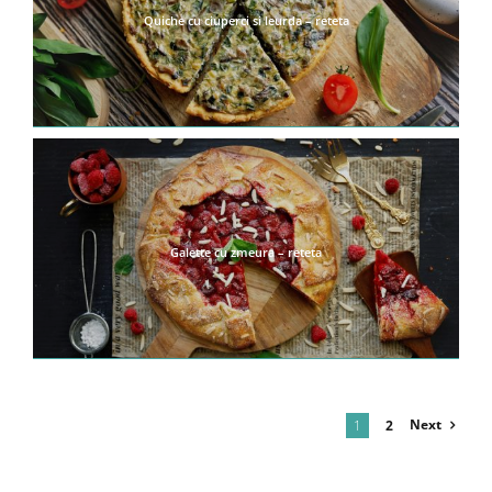
Quiche cu ciuperci si leurda – reteta
Galette cu zmeura – reteta
Next
1
2