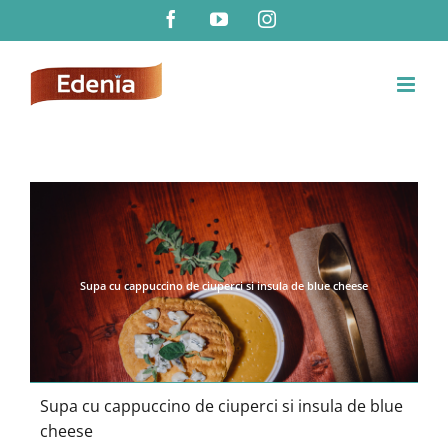
Skip
Facebook
YouTube
Instagram
to
content
Supa cu cappuccino de ciuperci si insula de blue cheese
Supa cu cappuccino de ciuperci si insula de blue
cheese