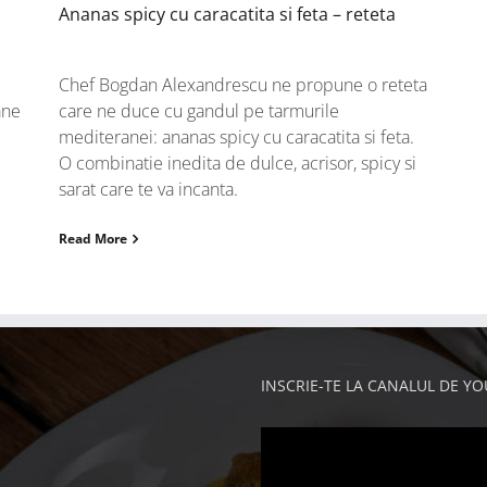
Ananas spicy cu caracatita si feta – reteta
Chef Bogdan Alexandrescu ne propune o reteta
ane
care ne duce cu gandul pe tarmurile
mediteranei: ananas spicy cu caracatita si feta.
O combinatie inedita de dulce, acrisor, spicy si
sarat care te va incanta.
Read More
INSCRIE-TE LA CANALUL DE Y