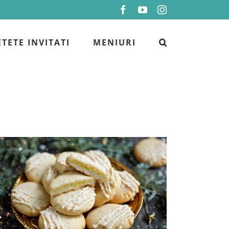
Facebook
YouTube
Instagram
ETETE INVITATI
MENIURI
Biscuiti pina colada – reteta