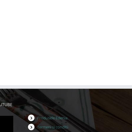
OUTUBE
Produsele Edenia
Termeni si conditii