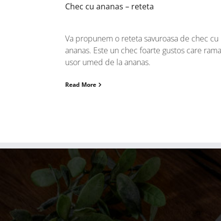
Chec cu ananas – reteta
Va propunem o reteta savuroasa de chec cu
ananas. Este un chec foarte gustos care ram
usor umed de la ananas.
Read More