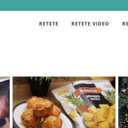
RETETE
RETETE VIDEO
R
Briose cu ananas si fulgi de cocos –
reteta