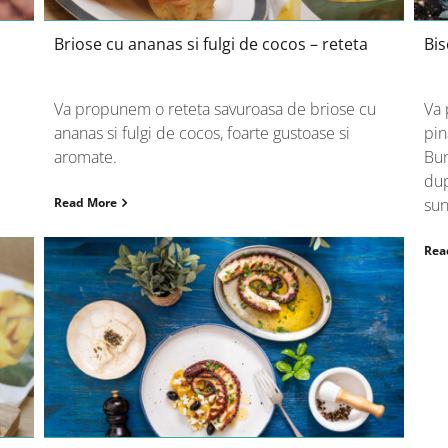
Briose cu ananas si fulgi de cocos – reteta
Bis
Va propunem o reteta savuroasa de briose cu
Va 
ananas si fulgi de cocos, foarte gustoase si
pin
aromate.
Bun
dup
Read More
sun
Rea
Ananas spicy cu caracatita si feta –
reteta