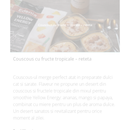
Couscous cu fructe tropicale – reteta
Couscous cu fructe tropicale – reteta
Couscous-ul merge perfect atat in preparate dulci
cat si sarate. Flaveur ne propune un desert din
couscous si fructele tropicale din mixul pentru
smoothie Yellow Energy: ananas, mango si papaya,
combinat cu miere pentru un plus de aroma dulce.
Un desert sanatos si revitalizant pentru orice
moment al zilei.