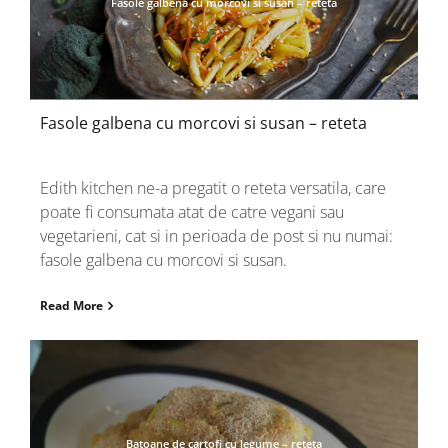
Fasole galbena cu morcovi si susan – reteta
Fasole galbena cu morcovi si susan – reteta
Edith kitchen ne-a pregatit o reteta versatila, care
poate fi consumata atat de catre vegani sau
vegetarieni, cat si in perioada de post si nu numai:
fasole galbena cu morcovi si susan.
Read More
Batoane de cartofi cu legume – reteta