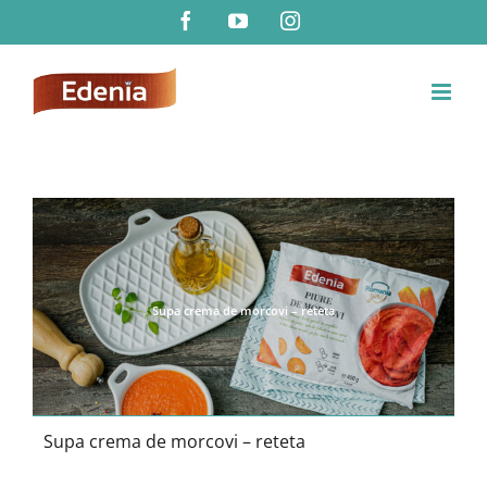
Skip
Facebook
YouTube
Instagram
to
content
Supa crema de morcovi – reteta
Supa crema de morcovi – reteta