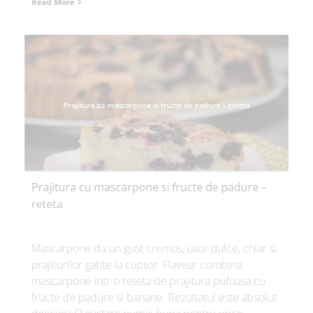
Read More
Prajitura cu mascarpone si fructe de padure – reteta
Prajitura cu mascarpone si fructe de padure –
reteta
Mascarpone da un gust cremos, usor dulce, chiar si
prajiturilor gatite la cuptor. Flaveur combina
mascarpone intr-o reteta de prajitura pufoasa cu
fructe de padure si banane. Rezultatul este absolut