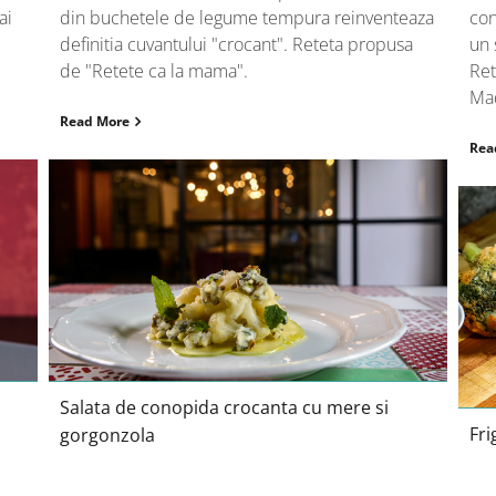
ai
din buchetele de legume tempura reinventeaza
con
definitia cuvantului "crocant". Reteta propusa
un 
de "Retete ca la mama".
Ret
Mad
Read More
Rea
Salata de conopida crocanta cu
mere si gorgonzola
Salata de conopida crocanta cu mere si
Fri
gorgonzola