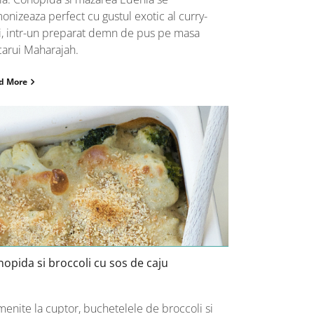
onizeaza perfect cu gustul exotic al curry-
i, intr-un preparat demn de pus pe masa
carui Maharajah.
d More
Conopida si broccoli cu sos de caju
opida si broccoli cu sos de caju
enite la cuptor, buchetelele de broccoli si