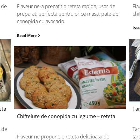
a de
Flaveur ne-a pregatit o reteta rapida, usor de
Fla
preparat, perfecta pentru orice masa: pate de
chi
conopida cu avocado.
Rea
Read More
Chiftelute de conopida cu legume –
reteta
eta
Tar
Chiftelute de conopida cu legume – reteta
a de
Tar
Flaveur ne propune o reteta delicioasa de
tar