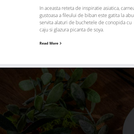
In aceasta reteta de inspiratie asiatica, carne
gustoasa a fileului de biban este gatita la abu
servita alaturi de buchetele de conopida cu
caju si glazura picanta de soya.
Read More