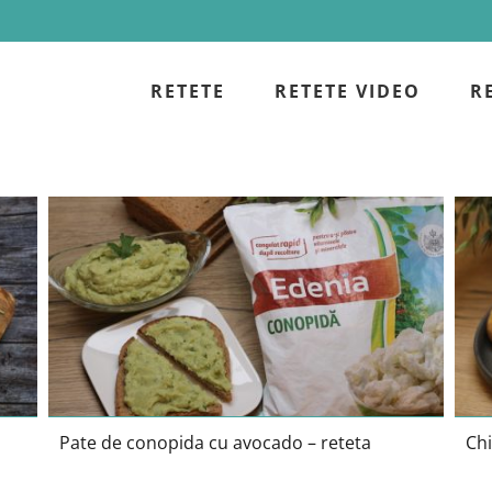
RETETE
RETETE VIDEO
R
Pate de conopida cu avocado –
a
reteta
Pate de conopida cu avocado – reteta
Chi