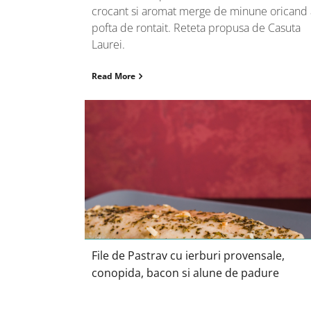
crocant si aromat merge de minune oricand 
pofta de rontait. Reteta propusa de Casuta
Laurei.
Read More
File de Pastrav cu ierburi
provensale, conopida, bacon si
alune de padure
File de Pastrav cu ierburi provensale,
conopida, bacon si alune de padure