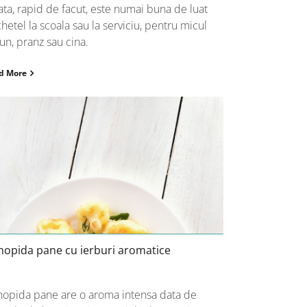
ata, rapid de facut, este numai buna de luat
hetel la scoala sau la serviciu, pentru micul
un, pranz sau cina.
d More
Conopida pane cu ierburi
aromatice
nopida pane cu ierburi aromatice
opida pane are o aroma intensa data de