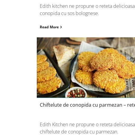
Edith kitchen ne propune o reteta delicioas
conopida cu sos bolognese.
Read More
Chiftelute de conopida cu
parmezan – reteta
Chiftelute de conopida cu parmezan – ret
Edith Kitchen ne propune o reteta delicioas
chiftelute de conopida cu parmezan.