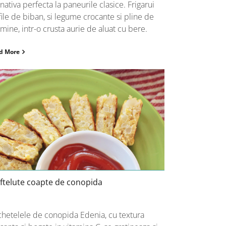
rnativa perfecta la paneurile clasice. Frigarui
file de biban, si legume crocante si pline de
amine, intr-o crusta aurie de aluat cu bere.
d More
Chiftelute coapte de conopida
ftelute coapte de conopida
hetelele de conopida Edenia, cu textura