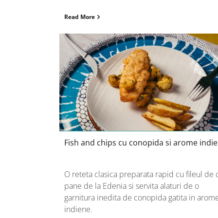
Read More
Fish and chips cu conopida si
arome indiene
Fish and chips cu conopida si arome indi
O reteta clasica preparata rapid cu fileul de
pane de la Edenia si servita alaturi de o
garnitura inedita de conopida gatita in arom
indiene.