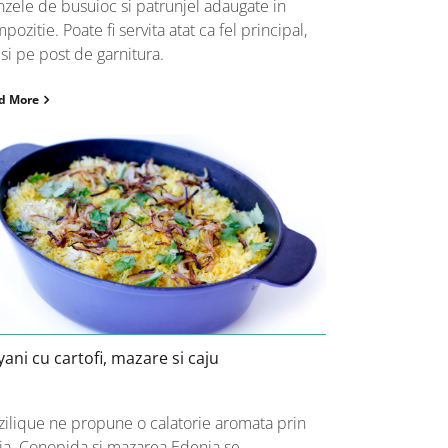
nzele de busuioc si patrunjel adaugate in
pozitie. Poate fi servita atat ca fel principal,
 si pe post de garnitura.
d More
Biryani cu cartofi, mazare si caju
yani cu cartofi, mazare si caju
ilique ne propune o calatorie aromata prin
ia. Conopida si mazarea Edenia se