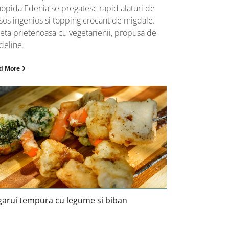
opida Edenia se pregatesc rapid alaturi de
sos ingenios si topping crocant de migdale.
eta prietenoasa cu vegetarienii, propusa de
eline.
d More
Frigarui tempura cu legume si
biban
garui tempura cu legume si biban