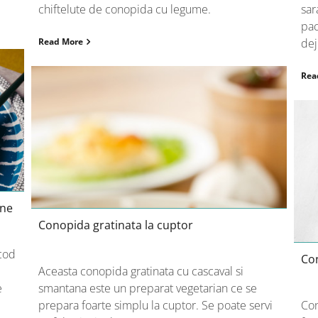
chiftelute de conopida cu legume.
sar
pac
Read More
dej
Rea
Conopida gratinata la cuptor
ene
Conopida gratinata la cuptor
 cod
Co
Aceasta conopida gratinata cu cascaval si
e
smantana este un preparat vegetarian ce se
prepara foarte simplu la cuptor. Se poate servi
Con