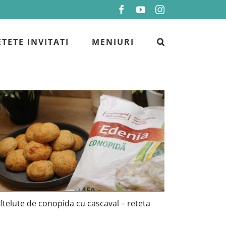
Facebook
YouTube
Instagram
ETETE INVITATI
MENIURI
Chiftelute de conopida cu cascaval
– reteta
ftelute de conopida cu cascaval – reteta