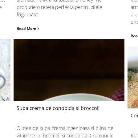
e
propune o reteta perfecta pentru zilele
arm
friguroase.
ulu
ori
Read More
Rea
Supa crema de conopida si broccoli
Supa crema de conopida si broccoli
Con
O idee de supa crema ingenioasa si plina de
vitamine cu broccoli si conopida. Crutoanele
Rum