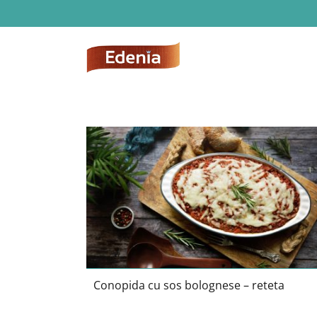
Skip
to
content
Conopida cu sos bolognese – retet
Conopida cu sos bolognese – reteta