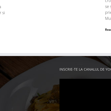
cro
se 
a
pri
r si
Mul
Rea
INSCRIE-TE LA CANALUL DE Y