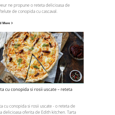
veur ne propune o reteta delicioasa de
ftelute de conopida cu cascaval.
d More
Tarta cu conopida si rosii uscate –
reteta
ta cu conopida si rosii uscate – reteta
ta cu conopida si rosii uscate - o reteta de
ta delicioasa oferita de Edith kitchen. Tarta