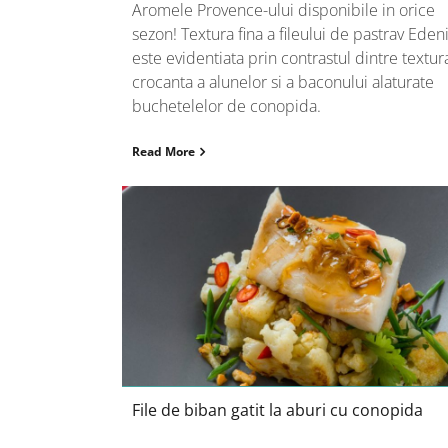
Aromele Provence-ului disponibile in orice
sezon! Textura fina a fileului de pastrav Eden
este evidentiata prin contrastul dintre textur
crocanta a alunelor si a baconului alaturate
buchetelelor de conopida.
Read More
File de biban gatit la aburi cu
conopida
File de biban gatit la aburi cu conopida