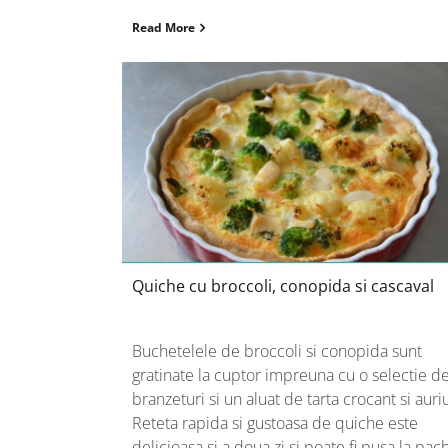
Read More
Quiche cu broccoli, conopida si
cascaval
Quiche cu broccoli, conopida si cascaval
Buchetelele de broccoli si conopida sunt
gratinate la cuptor impreuna cu o selectie d
branzeturi si un aluat de tarta crocant si auri
Reteta rapida si gustoasa de quiche este
delicioasa si a doua zi si poate fi pusa la pac