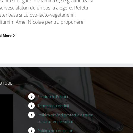
canta si bogate in vitamina C, se gratineaza si
servesc alaturi de un sos la alegere. Reteta
etenoasa si cu ovo-lacto-vegetarienii.
tumim Amei Nicolae pentru propunere!
d More
OUTUBE
Produsele Edenia
Termeni si conditii
Politica privind protectia datelor
cu caracter personal
Politica de cookie-uri