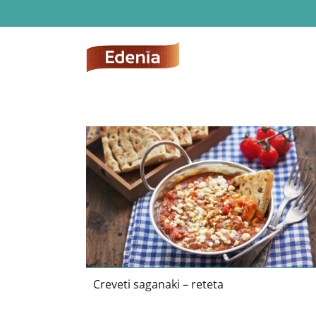
Skip
to
content
Creveti saganaki – reteta
Creveti saganaki – reteta