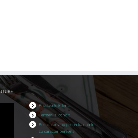
OUTUBE
Produsele Edenia
Termeni si conditii
Politica privind protectia datelor
cu caracter personal