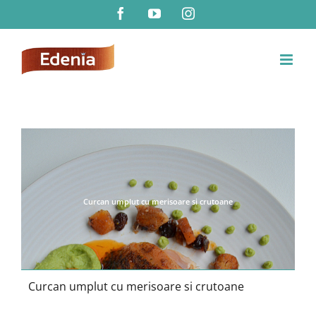
Skip
Facebook
YouTube
Instagram
to
content
Curcan umplut cu merisoare si crutoane
Curcan umplut cu merisoare si crutoane