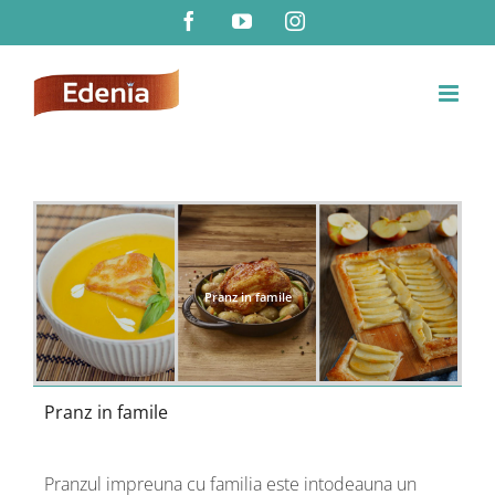
Skip
Facebook
YouTube
Instagram
to
content
Pranz in famile
Pranz in famile
Pranzul impreuna cu familia este intodeauna un