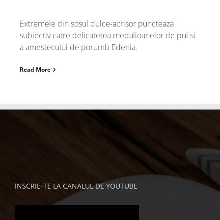
Extremele din sosul dulce-acrisor puncteaza
subiectiv catre delicatetea medalioanelor de pui si
a amestecului de porumb Edenia.
Read More
INSCRIE-TE LA CANALUL DE YOUTUBE