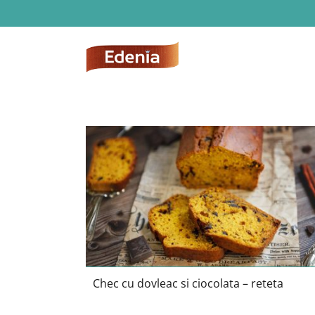
Skip
to
content
Chec cu dovleac si ciocolata –
reteta
Chec cu dovleac si ciocolata – reteta