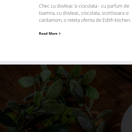
Chec cu dovleac si ciocolata - cu parfum de
toamna, cu dovleac, ciocolata, scortisoara si
cardamom, o reteta oferita de Edith kitchen.
Read More