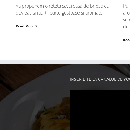
Va propunem o reteta savuroasa de briose cu
Pum
dovleac si iaurt, foarte gustoase si aromate.
aro
sco
Read More
de 
Rea
INSCRIE-TE LA CANALUL DE Y