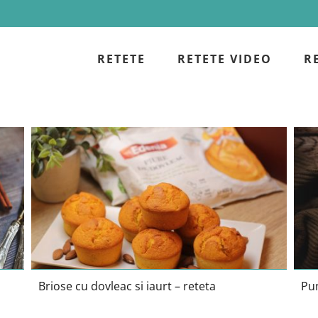
RETETE
RETETE VIDEO
R
Briose cu dovleac si iaurt – reteta
Briose cu dovleac si iaurt – reteta
Pum