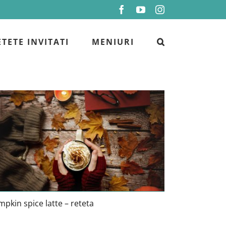
Facebook
YouTube
Instagram
ETETE INVITATI
MENIURI
Pumpkin spice latte – reteta
pkin spice latte – reteta