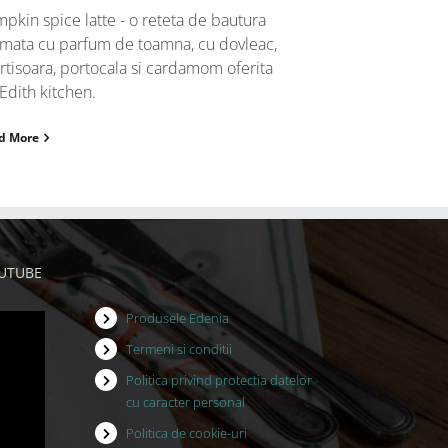
pkin spice latte - o reteta de bautura
mata cu parfum de toamna, cu dovleac,
rtisoara, portocala si cardamom oferita
Edith kitchen.
d More
OUTUBE
Produsele Edenia
Termeni si conditii
Politica privind protectia datelor
cu caracter personal
Politica de cookie-uri