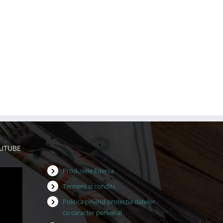
OUTUBE
Produsele Edenia
Termeni si conditii
Politica privind protectia datelor
cu caracter personal