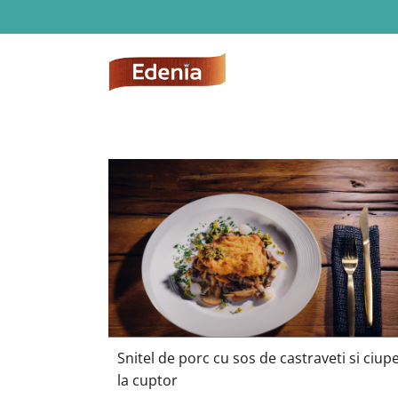
Skip
to
content
Snitel de porc cu sos de castravet
si ciuperci la cuptor
Snitel de porc cu sos de castraveti si ciupe
la cuptor