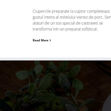
Ciupercile preparate la cuptor completeaza
gustul intens al snitelului vienez de porc. Ser
alaturi de un sos special de castraveti se
transforma intr-un preparat sofisticat.
Read More