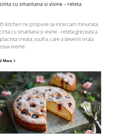
cinta cu smantana si visine – reteta
th kitchen ne propune sa incercam minunata
cinta cu smantana si visine - reteta greceasca
placinta creata, soufra, care a devenit virala
ceva vreme.
d More
Prajitura cu visine si branza –
reteta