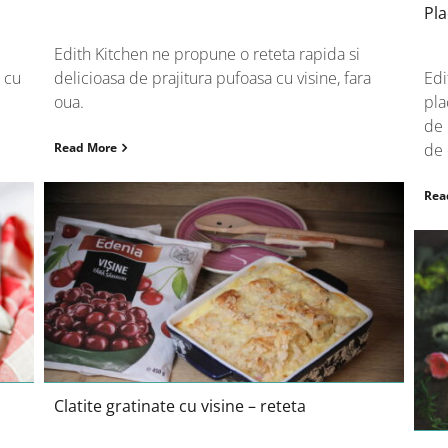
Pla
Edith Kitchen ne propune o reteta rapida si
 cu
delicioasa de prajitura pufoasa cu visine, fara
Edi
oua.
pla
de 
Read More
de 
Rea
a
Clatite gratinate cu visine – reteta
Clatite gratinate cu visine – reteta