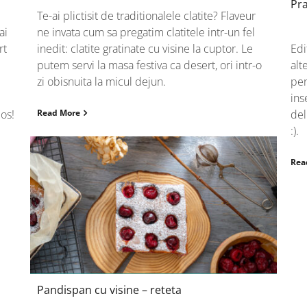
Pra
Te-ai plictisit de traditionalele clatite? Flaveur
ai
ne invata cum sa pregatim clatitele intr-un fel
rt
inedit: clatite gratinate cu visine la cuptor. Le
Edi
putem servi la masa festiva ca desert, ori intr-o
alt
zi obisnuita la micul dejun.
pen
ins
os!
Read More
del
:).
Rea
Pandispan cu visine – reteta
Pandispan cu visine – reteta