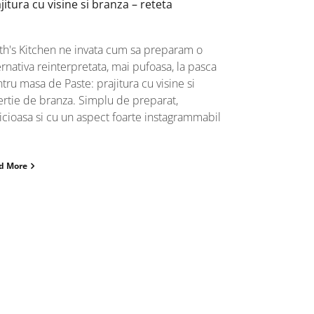
jitura cu visine si branza – reteta
th's Kitchen ne invata cum sa preparam o
ernativa reinterpretata, mai pufoasa, la pasca
tru masa de Paste: prajitura cu visine si
ertie de branza. Simplu de preparat,
icioasa si cu un aspect foarte instagrammabil
d More