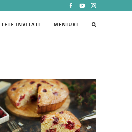
Facebook
YouTube
Instagram
ETETE INVITATI
MENIURI
Prajitura cu visine si cocos – reteta