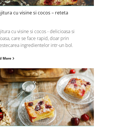
jitura cu visine si cocos – reteta
jitura cu visine si cocos - delicioasa si
oasa, care se face rapid, doar prin
stecarea ingredientelor intr-un bol.
d More
Placinta cu smantana si visine –
reteta