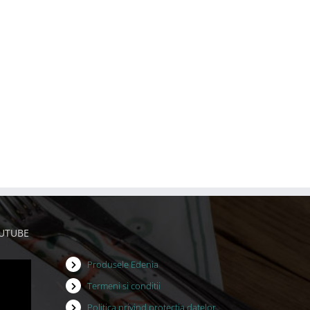
OUTUBE
Produsele Edenia
Termeni si conditii
Politica privind protectia datelor
cu caracter personal