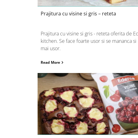
Prajitura cu visine si gris – reteta
Prajitura cu visine si gris - reteta oferita de E
kitchen. Se face foarte usor si se mananca si
mai usor.
Read More
Prajitura cu visine si ricotta –
reteta