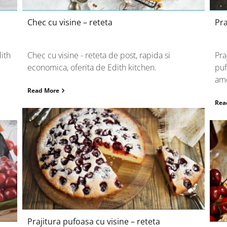
Chec cu visine – reteta
Pra
dith
Chec cu visine - reteta de post, rapida si
Pra
economica, oferita de Edith kitchen.
puf
ame
Read More
Rea
Prajitura pufoasa cu visine – reteta
Prajitura pufoasa cu visine – reteta