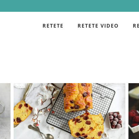
RETETE
RETETE VIDEO
R
Chec cu visine – reteta