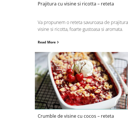
Prajitura cu visine si ricotta – reteta
Va propunem o reteta savuroasa de prajitura
visine si ricotta, foarte gustoasa si aromata.
Read More
Crumble de visine cu cocos – retet
Crumble de visine cu cocos – reteta