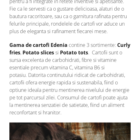
pentru a fi integrate in retete inventive si apetisante.
Fie ca le servesti ca o gustare delicioasa, alaturi de o
bautura racoritoare, sau ca o garnitura rafinata pentru
felurile principale, rondelele de cartofi vor aduce un
plus de eleganta si rafinament fiecarei mese.
Gama de cartofi Edenia
contine 3 sortimente:
Curly
fries
,
Potato slices
si
Potato tots
. Cartofii sunt o
sursa excelenta de carbohidrati, fibre si vitamine
esentiale precum vitamina C, vitamina B6 si
potasiu. Datorita continutului ridicat de carbohidrati,
cartofii ofera energie rapida si sustenabila, fiind o
optiune ideala pentru mentinerea nivelului de energie
pe tot parcursul zilei. Consumul de cartofi poate ajuta
la mentinerea senzatiei de satietate, fiind un aliment
reconfortant si hranitor.