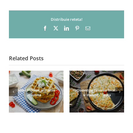
Distribuie reteta!
Facebook
X
LinkedIn
Pinterest
Email
Related Posts
Waffe cu spanac si branza –
Quesadilla cu carne tocata
reteta
si mazare – reteta