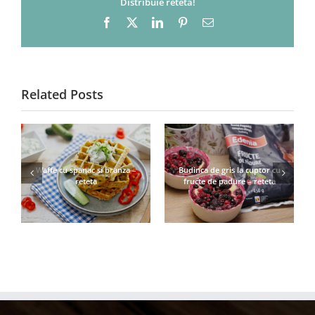
Distribuie reteta!
Facebook
X
LinkedIn
Pinterest
Email
Related Posts
Waffe cu spanac si branza –
Budinca de gris la cuptor cu
reteta
fructe de padure – reteta