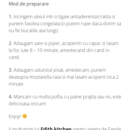
Mod de preparare
1.
Incingem uleiul intr-o tigaie antiaderenta/cratita si
punem fasolea congelata (o putem rupe daca dorim sa
nu fie bucatile asa lungi).
2
. Adaugam sare si piper, acoperim cu capac si lasam
la foc iute 8 – 10 minute, amestecand din cand in
cand.
3.
Adaugam usturoiul pisat, amestecam, punem
deasupra mozzarella rasa si mai lasam acoperit inca 2
minute.
4.
Mancam cu multa pofta, cu paine prajita sau nu, este
delicioasa oricum!
Enjoy!
Ii multumim lui
Edith kitchen
pentru reteta de Fasole