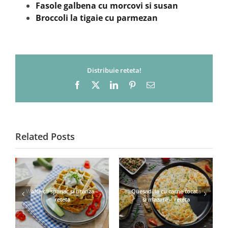
Fasole galbena cu morcovi si susan
Broccoli la tigaie cu parmezan
Distribuie reteta!
Facebook
X
LinkedIn
Pinterest
Email
Related Posts
Waffe cu spanac si branza –
Quesadilla cu carne tocata
reteta
si mazare – reteta