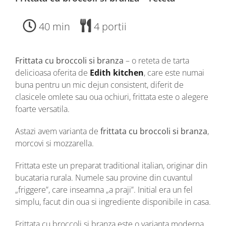
40 min
4 portii
Frittata cu broccoli si branza
– o reteta de tarta
delicioasa oferita de
Edith kitchen
, care este numai
buna pentru un mic dejun consistent, diferit de
clasicele omlete sau oua ochiuri, frittata este o alegere
foarte versatila.
Astazi avem varianta de
frittata cu broccoli si branza
,
morcovi si mozzarella.
Frittata este un preparat traditional italian, originar din
bucataria rurala. Numele sau provine din cuvantul
„friggere”, care inseamna „a praji”. Initial era un fel
simplu, facut din oua si ingrediente disponibile in casa.
Frittata cu broccoli si branza este o varianta moderna,