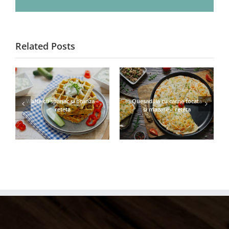
Related Posts
Waffe cu spanac si branza –
Quesadilla cu carne tocata
reteta
si mazare – reteta