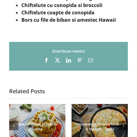
Chiftelute cu conopida si broccoli
Chiftelute coapte de conopida
Bors cu file de biban si amestec Hawaii
Distribuie reteta!
Facebook
X
LinkedIn
Pinterest
Email
Related Posts
Waffe cu spanac si branza –
Quesadilla cu carne tocata
reteta
si mazare – reteta