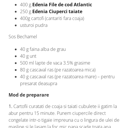
400 g
Edenia File de cod Atlantic
250 g
Edenia Ciuperci taiate
400g cartofi (cantariti fara coaja)
usturoi pudra
Sos Bechamel
40 g faina alba de grau
40 g unt
500 ml lapte de vaca 3.5% grasime
80 g cascaval ras (pe razatoarea mica)
40 g cascaval ras (pe razatoarea mare) – pentru
presarat deasupra
Mod de preparare
1.
Cartofii curatati de coaja si taiati cubulete ii gatim la
abur pentru 15 minute. Punem ciupercile direct
congelate intr-o tigaie impreuna cu o lingura de ulei de
masline si le lasam la foc mic pana scade toata apa.