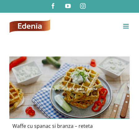
Skip
Facebook
YouTube
Instagram
to
content
Waffe cu spanac si branza – reteta
Waffe cu spanac si branza – reteta