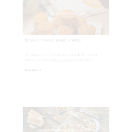
Briose cu dovleac si iaurt – reteta
Briose cu dovleac si iaurt – reteta
Va propunem o reteta savuroasa de briose cu
dovleac si iaurt, foarte gustoase si aromate.
Read More
Caserola cu fasole verde si ceapa crocanta – reteta