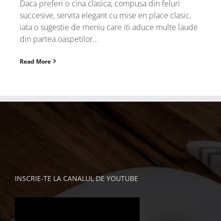
Daca preferi o cina clasica, compusa din feluri
succesive, servita elegant cu mise en place clasic,
iata o sugestie de meniu care iti aduce multe laude
din partea oaspetilor...
Read More
INSCRIE-TE LA CANALUL DE YOUTUBE