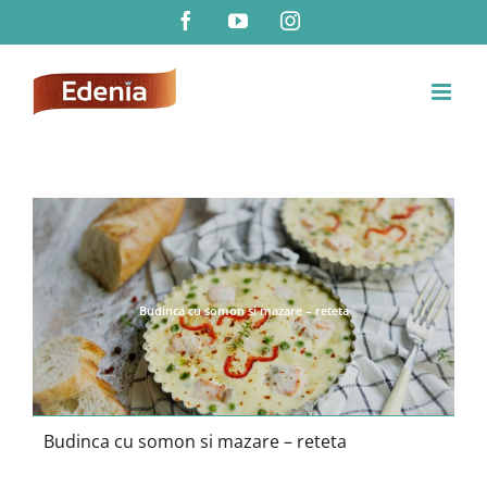
Skip
Facebook
YouTube
Instagram
to
content
Budinca cu somon si mazare – reteta
Budinca cu somon si mazare – reteta