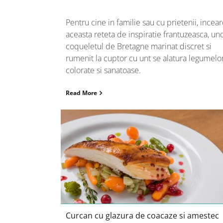
Pentru cine in familie sau cu prietenii, incea
aceasta reteta de inspiratie frantuzeasca, un
coqueletul de Bretagne marinat discret si
rumenit la cuptor cu unt se alatura legumelo
colorate si sanatoase.
Read More
Curcan cu glazura de coacaze si
amestec Romanesco
Curcan cu glazura de coacaze si amestec