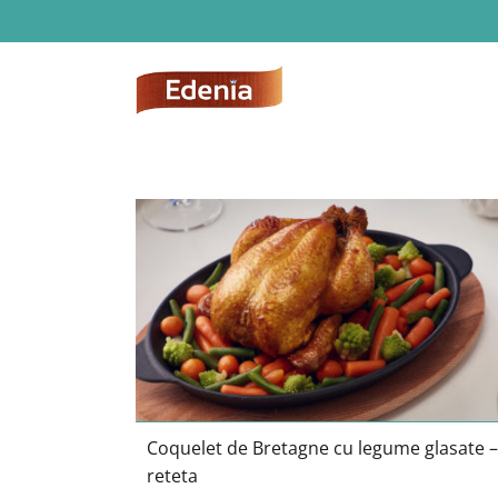
Skip
to
content
Coquelet de Bretagne cu legume
glasate – reteta
Coquelet de Bretagne cu legume glasate –
reteta