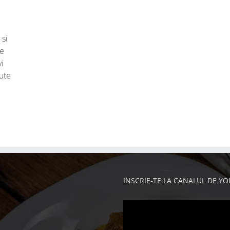
 si
le
i
ute
INSCRIE-TE LA CANALUL DE Y