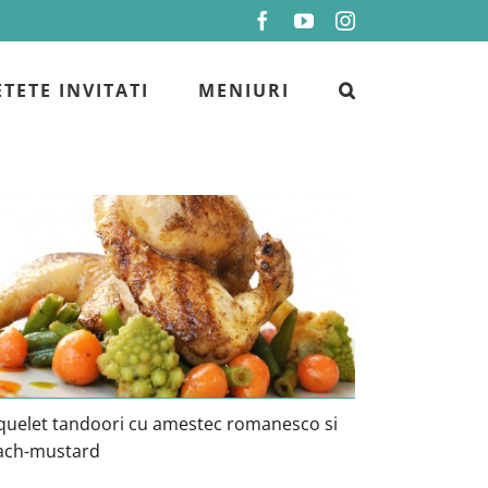
Facebook
YouTube
Instagram
ETETE INVITATI
MENIURI
Coquelet tandoori cu amestec
romanesco si peach-mustard
quelet tandoori cu amestec romanesco si
ach-mustard