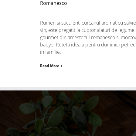
Romanesco
Rumen si suculent, curcanul aromat cu salvie
vin, este pregatit la cuptor alaturi de legume
gourmet din amestecul romanesco si morcov
babye. Reteta ideala pentru duminici petrec
in familie.
Read More