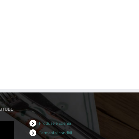
OUTUBE
Produsele Edenia
Termeni si conditii