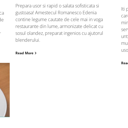
Prepara usor si rapid o salata sofisticata si
Iti
gustoasa! Amestecul Romanesco Edenia
rca
car
contine legume cautate de cele mai in voga
de
mir
restaurante din lume, armonizate delicat cu
ser
sosul olandez, preparat ingenios cu ajutorul
r
unt
blenderului.
mus
uso
Read More
Rea