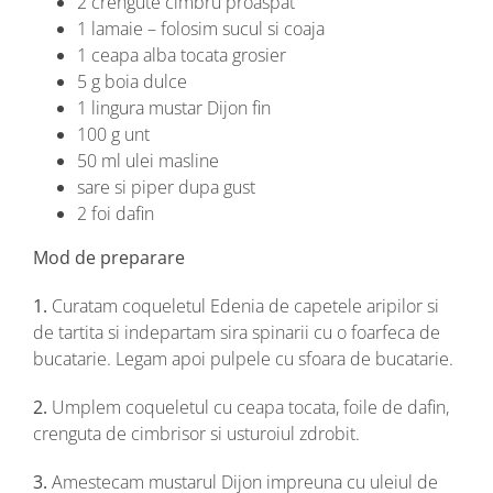
2 crengute cimbru proaspat
1 lamaie – folosim sucul si coaja
1 ceapa alba tocata grosier
5 g boia dulce
1 lingura mustar Dijon fin
100 g unt
50 ml ulei masline
sare si piper dupa gust
2 foi dafin
Mod de preparare
1.
Curatam coqueletul Edenia de capetele aripilor si
de tartita si indepartam sira spinarii cu o foarfeca de
bucatarie. Legam apoi pulpele cu sfoara de bucatarie.
2.
Umplem coqueletul cu ceapa tocata, foile de dafin,
crenguta de cimbrisor si usturoiul zdrobit.
3.
Amestecam mustarul Dijon impreuna cu uleiul de