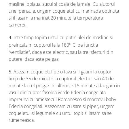
masline, boiaua, sucul si coaja de lamaie. Cu ajutorul
unei pensule, ungem coqueletul cu marinada obtinuta
si il lasam la marinat 20 minute la temperatura
camerei.
4.
Intre timp topim untul cu putin ulei de masline si
o
preincalzim cuptorul la la 180
C, pe functia
“ventilatie”, daca este electric, sau la trei sferturi din
putere, daca este pe gaz.
5.
Asezam coqueletul pe o tava si il gatim la cuptor
timp de 35 de minute la cuptorul electric sau 40 de
minute la cel pe gaz. In ultimele 15 minute adaugam in
vasul din cuptor fasolea verde Edenia congelata
impreuna cu amestecul Romanesco si morcovii baby
Edenia congelati. Asezonam cu sare si piper, ungem
coqueletul si legumele cu untul topit si lasam sa se
rumeneasca.