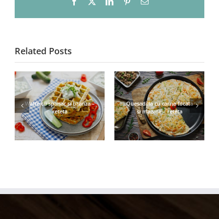
Facebook
X
LinkedIn
Pinterest
Email
Related Posts
Waffe cu spanac si branza –
Quesadilla cu carne tocata
reteta
si mazare – reteta