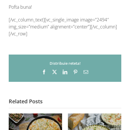
Pofta buna!
[/vc_column_text][vc_single_image image=”2494″
img_size=”medium” alignment=”center”][/vc_column]
[/vc_row]
Distribuie reteta!
Facebook
X
LinkedIn
Pinterest
Email
Related Posts