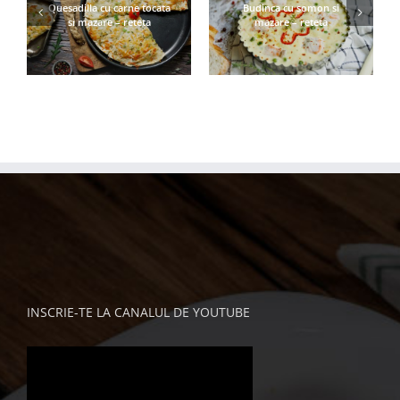
Quesadilla cu carne tocata
Budinca cu somon si
si mazare – reteta
mazare – reteta
INSCRIE-TE LA CANALUL DE YOUTUBE