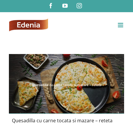
Skip
Facebook
YouTube
Instagram
to
content
Quesadilla cu carne tocata si mazare – reteta
Quesadilla cu carne tocata si mazare – reteta