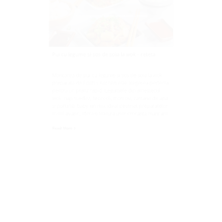
Pui cu legume si sos de soia la wok – reteta
Mancarea de pui cu legume si sos de soia la wok
preparata de Edith's Kitchen este alegerea perfecta
pentru un pranz rapid. Legumele din amestecul
wok: nap suedez, broccoli, morcovi, castane de apa
si porumb baby, un mix ideal destinat preparatelor
in stil asiatic, ofera o textura usor crocanta mancarii.
Read More