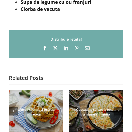
Supa de legume cu ou franjuri
Ciorba de vacuta
Distribuie reteta!
Facebook
X
LinkedIn
Pinterest
Email
Related Posts
Waffe cu spanac si branza –
Quesadilla cu carne tocata
reteta
si mazare – reteta