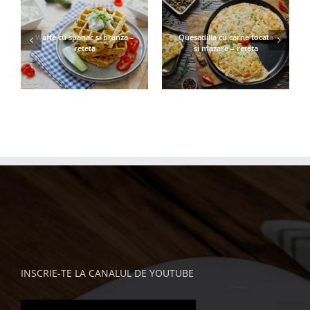
Waffe cu spanac si branza –
Quesadilla cu carne tocata
reteta
si mazare – reteta
INSCRIE-TE LA CANALUL DE YOUTUBE